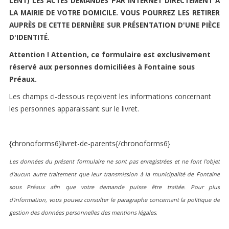
LENT) LES ACTES DEMANDÉS PAR INTERNET DIRECTEMENT A
URBANISME
LA MAIRIE DE VOTRE DOMICILE. VOUS POURREZ LES RETIRER
AUPRÈS DE CETTE DERNIÈRE SUR PRÉSENTATION D'UNE PIÈCE
RISQUES MAJEURS
D'IDENTITÉ.
Attention ! Attention, ce formulaire est exclusivement
réservé aux personnes domiciliées à
Fontaine sous
CONTACTER LA MAIRIE
Préaux
.
Mairie de Fontaine sous Préaux
Les champs ci-dessous reçoivent les informations concernant
Place de la République
les personnes apparaissant sur le livret.
76160 Fontaine-Sous-Preaux
Tél : 02 35 59 02 16
Nous envoyer un Email
{chronoforms6}livret-de-parents{/chronoforms6}
NOS HORAIRES
Les données du présent formulaire ne sont pas enregistrées et ne font l'objet
Lundi :
09h00-12h00 et 13h30-17h00
d'aucun autre traitement que leur transmission à la municipalité de Fontaine
Mardi :
09h00-12h00 et 13h30-17h00
sous Préaux afin que votre demande puisse être traitée. Pour plus
Mercredi :
Fermé
d'information, vous pouvez consulter le paragraphe concernant la politique de
Jeudi :
09h00-12h00 et 13h30-17h00
.
gestion des données personnelles des mentions légales
Vendredi :
09h00-12h00 et 13h30-17h00
Samedi :
09h00-11h30