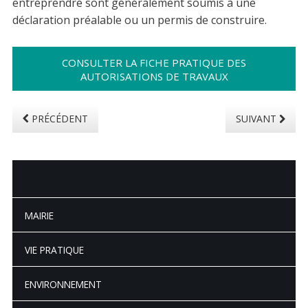
entreprendre sont généralement soumis à une
URBANISME
déclaration préalable ou un permis de construire.
RISQUES MAJEURS
CONSULTER LA FICHE PRATIQUE DES
AUTORISATIONS DE TRAVAUX
CONTACTER LA MAIRIE
Mairie de Fontaine sous Préaux
PRÉCÉDENT
SUIVANT
Place de la République
76160 Fontaine-Sous-Preaux
Tél : 02 35 59 02 16
Nous envoyer un Email
NOS HORAIRES
MAIRIE
Lundi :
09h00-12h00 et 13h30-17h00
Mardi :
09h00-12h00 et 13h30-17h00
VIE PRATIQUE
Mercredi :
Fermé
Jeudi :
09h00-12h00 et 13h30-17h00
ENVIRONNEMENT
Vendredi :
09h00-12h00 et 13h30-17h00
Samedi :
09h00-11h30