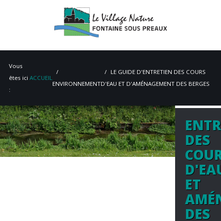
Vous
LE GUIDE D'ENTRETIEN DES COURS
êtes ici
ACCUEIL
ENVIRONNEMENT
D'EAU ET D'AMÉNAGEMENT DES BERGES
:
ENTR
ACCUEIL
DES
MAIRIE
COU
D'EA
VIE PRATIQUE
ET
ENVIRONNEMENT
AMÉ
PATRIMOINE
DES