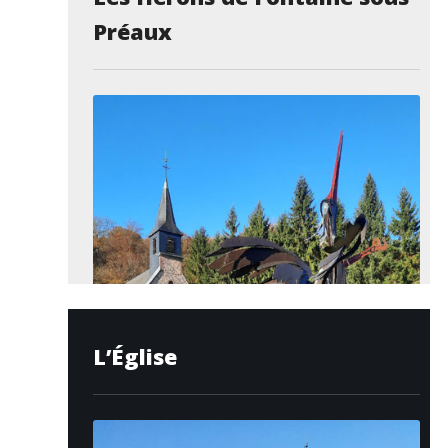
Préaux
L’Église