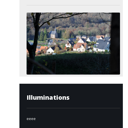
Illuminations
eeee