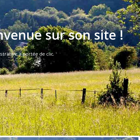
venue sur son site !
trative à portée de clic.