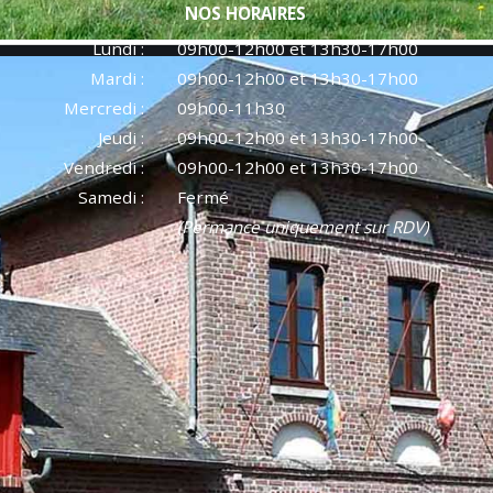
NOS HORAIRES
Lundi :
09h00-12h00 et 13h30-17h00
Mardi :
09h00-12h00 et 13h30-17h00
Mercredi :
09h00-11h30
Jeudi :
09h00-12h00 et 13h30-17h00
Vendredi :
09h00-12h00 et 13h30-17h00
Samedi :
Fermé
(Permance uniquement sur RDV)