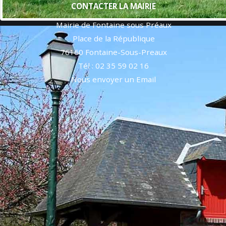
CONTACTER LA MAIRIE
Mairie de Fontaine sous Préaux
Place de la République
76160 Fontaine-Sous-Preaux
Tél : 02 35 59 02 16
Nous envoyer un Email