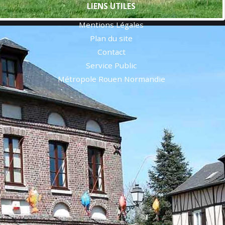
LIENS UTILES
Mentions Légales
Plan du site
Contact
Service Public
Métropole Rouen Normandie