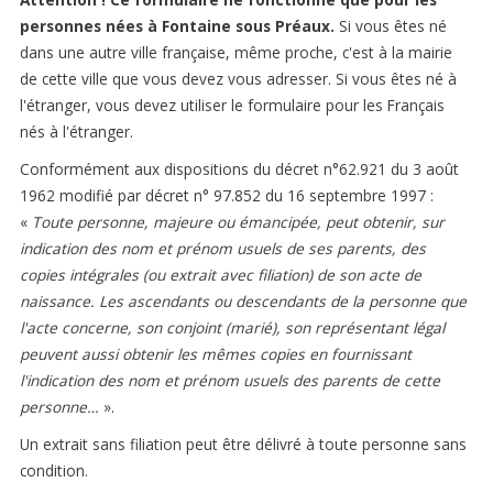
URBANISME
personnes nées
à Fontaine sous Préaux
.
Si vous êtes né
dans une autre ville française, même proche, c'est à la mairie
RISQUES MAJEURS
de cette ville que vous devez vous adresser. Si vous êtes né à
l'étranger, vous devez utiliser le formulaire pour les Français
nés à l'étranger.
CONTACTER LA MAIRIE
Conformément aux dispositions du décret n°62.921 du 3 août
Mairie de Fontaine sous Préaux
1962 modifié par décret n° 97.852 du 16 septembre 1997 :
Place de la République
«
Toute personne, majeure ou émancipée, peut obtenir, sur
76160 Fontaine-Sous-Preaux
indication des nom et prénom usuels de ses parents, des
Tél : 02 35 59 02 16
copies intégrales (ou extrait avec filiation) de son acte de
Nous envoyer un Email
naissance. Les ascendants ou descendants de la personne que
NOS HORAIRES
l'acte concerne, son conjoint (marié), son représentant légal
peuvent aussi obtenir les mêmes copies en fournissant
Lundi :
09h00-12h00 et 13h30-17h00
l'indication des nom et prénom usuels des parents de cette
Mardi :
09h00-12h00 et 13h30-17h00
personne…
».
Mercredi :
Fermé
Jeudi :
09h00-12h00 et 13h30-17h00
Un extrait sans filiation peut être délivré à toute personne sans
Vendredi :
09h00-12h00 et 13h30-17h00
condition.
Samedi :
09h00-11h30