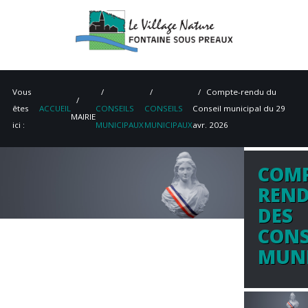
Vous
Compte-rendu du
êtes
ACCUEIL
CONSEILS
CONSEILS
Conseil municipal du 29
MAIRIE
ici :
MUNICIPAUX
MUNICIPAUX
avr. 2026
COMP
ACCUEIL
REN
MAIRIE
DES
CONS
VIE PRATIQUE
MUNI
ENVIRONNEMENT
PATRIMOINE