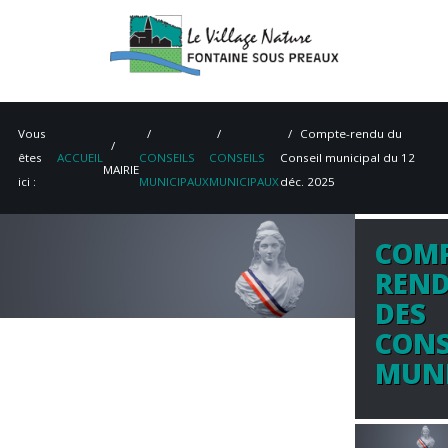
Vous
Compte-rendu du
êtes
ACCUEIL
CONSEILS
CONSEILS
Conseil municipal du 12
MAIRIE
ici :
MUNICIPAUX
MUNICIPAUX
déc. 2025
COMP
ACCUEIL
REN
MAIRIE
DES
CONS
VIE PRATIQUE
MUNI
ENVIRONNEMENT
PATRIMOINE