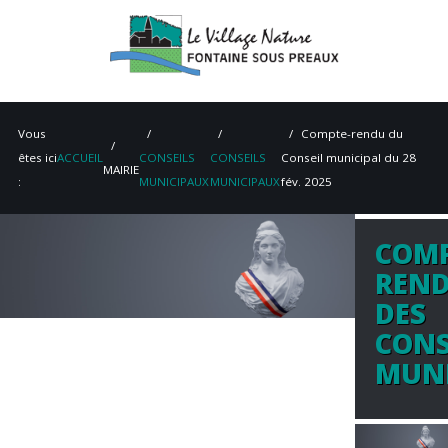
Vous
Compte-rendu du
êtes ici
ACCUEIL
CONSEILS
CONSEILS
Conseil municipal du 28
MAIRIE
:
MUNICIPAUX
MUNICIPAUX
fév. 2025
COMP
ACCUEIL
REN
MAIRIE
DES
CONS
VIE PRATIQUE
MUNI
ENVIRONNEMENT
PATRIMOINE