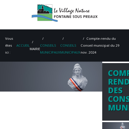
Vous
Compte-rendu du
êtes
ACCUEIL
CONSEILS
CONSEILS
Conseil municipal du 29
MAIRIE
ici :
MUNICIPAUX
MUNICIPAUX
nov. 2024
COMP
ACCUEIL
REN
MAIRIE
DES
CONS
VIE PRATIQUE
MUNI
ENVIRONNEMENT
PATRIMOINE