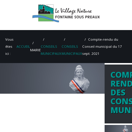
Vous
Compte-rendu du
êtes
ACCUEIL
CONSEILS
CONSEILS
Conseil municipal du 17
MAIRIE
ici :
MUNICIPAUX
MUNICIPAUX
sept. 2021
COMP
ACCUEIL
REN
MAIRIE
DES
CONS
VIE PRATIQUE
MUNI
ENVIRONNEMENT
PATRIMOINE