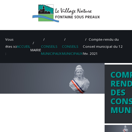
Vous
Compte-rendu du
êtes ici
ACCUEIL
CONSEILS
CONSEILS
Conseil municipal du 12
MAIRIE
:
MUNICIPAUX
MUNICIPAUX
fév. 2021
COMP
ACCUEIL
REN
MAIRIE
DES
CONS
VIE PRATIQUE
MUNI
ENVIRONNEMENT
PATRIMOINE